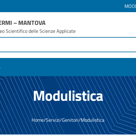
MOO
FERMI – MANTOVA
eo Scientifico delle Scienze Applicate
6
Modulistica
Home
/
Servizi
/
Genitori
/
Modulistica