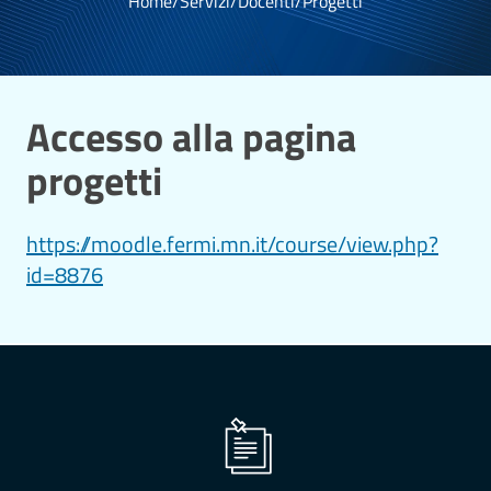
Home
/
Servizi
/
Docenti
/
Progetti
Accesso alla pagina
progetti
https://moodle.fermi.mn.it/course/view.php?
id=8876