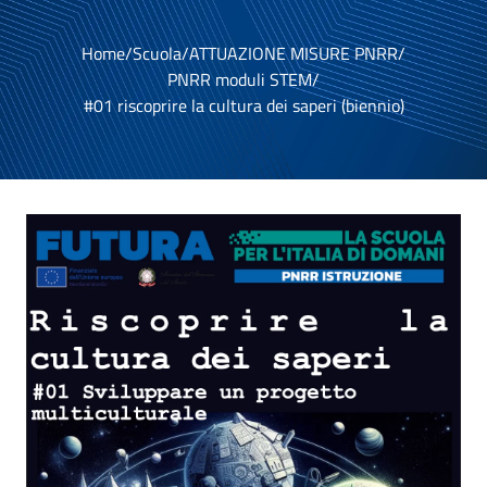
Home
/
Scuola
/
ATTUAZIONE MISURE PNRR
/
PNRR moduli STEM
/
#01 riscoprire la cultura dei saperi (biennio)